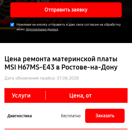
Отправить заявку
Нажимая на кнопку отправить я даю свое согласие на обработку
моих
.
персональных данных
Цена ремонта материнской платы
MSI H67MS-E43 в Ростове-на-Дону
Дата обновления прайса:
01.08.2026
Услуги
Цена, от
Заказать
Диагностика
бесплатно