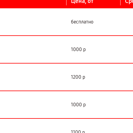
Цена, от
Ср
бесплатно
1000 р
1200 р
1000 р
1100 р