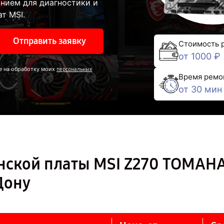
нием для диагностики и
т MSI.
Отправить заявку
Стоимость 
от 1000 ₽
е на обработку моих
персональных
Время ремо
от 30 мин
нской платы MSI Z270 TOMAH
Дону