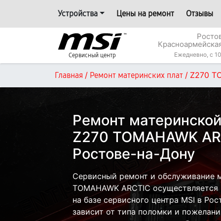
Устройства
Цены на ремонт
Отзывы
Росто
Красноармейская
Ежедневно, с 10
Сервисный центр
/
/
Z270 T
Главная
Ремонт материнских плат
Ремонт материнской
Z270 TOMAHAWK AR
Ростове-на-Дону
Сервисный ремонт и обслуживание м
TOMAHAWK ARCTIC осуществляется ка
на базе сервисного центра MSI в Рос
зависит от типа поломки и пожелани