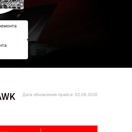
ремонта
нта
AWK
Дата обновления прайса:
02.08.2026