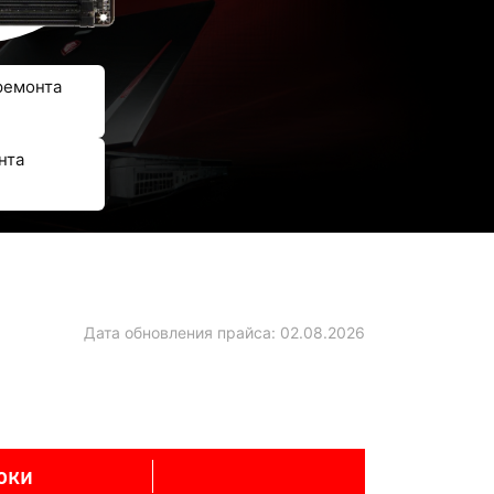
ремонта
нта
Дата обновления прайса:
02.08.2026
оки