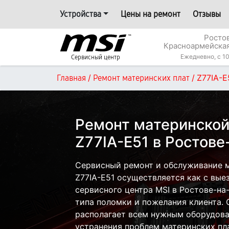
Устройства
Цены на ремонт
Отзывы
Росто
Красноармейская
Ежедневно, с 10
Сервисный центр
/
/
Z77IA-E
Главная
Ремонт материнских плат
Ремонт материнской
Z77IA-E51 в Ростове
Сервисный ремонт и обслуживание м
Z77IA-E51 осуществляется как с выез
сервисного центра MSI в Ростове-на
типа поломки и пожелания клиента.
располагает всем нужным оборудова
устранения проблем материнских пла