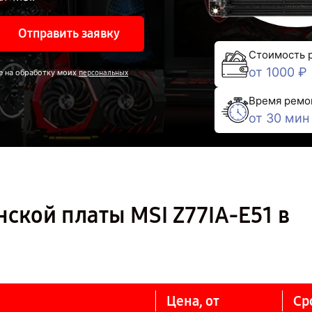
Отправить заявку
Стоимость 
от 1000 ₽
е на обработку моих
персональных
Время ремо
от 30 мин
ской платы MSI Z77IA-E51 в
Цена, от
Ср