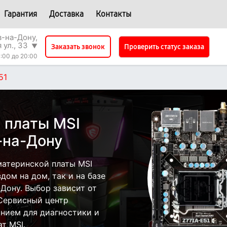
Гарантия
Доставка
Контакты
в-на-Дону,
 ул., 33
▼
Проверить статус заказа
Заказать звонок
:00 до 20:00
51
 платы MSI
-на-Дону
атеринской платы MSI
дом на дом, так и на базе
-Дону. Выбор зависит от
 Сервисный центр
нием для диагностики и
т MSI.