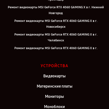
Ремонт видеокарты MSI GeForce RTX 4060 GAMING X в г. Нижний
Новгород
Ремонт видеокарты MSI GeForce RTX 4060 GAMING X в г.
Новосибирск
Ремонт видеокарты MSI GeForce RTX 4060 GAMING X в г.
Челябинск
Ремонт видеокарты MSI GeForce RTX 4060 GAMING X в г.
Екатеринбург
Ремонт видеокарты MSI GeForce RTX 4060 GAMING X в г. Казань
УСТРОЙСТВА
Ремонт видеокарты MSI GeForce RTX 4060 GAMING X в г. Москва
Видеокарты
Ремонт видеокарты MSI GeForce RTX 4060 GAMING X в г. Санкт-
Петербург
Материнские платы
Мониторы
Моноблоки